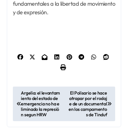
fundamentales a la libertad de movimiento
y de expresión.
N
Argelia: el levantam
El Polisario se hace
iento del estado de
atrapar por el rodaj
a
emergencia no ha e
e de un documental
v
liminado la represió
en los campamento
n segun HRW
s de Tinduf
e