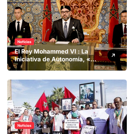
Noticias
El Rey Mohammed VI : La
Iniciativa de Autonomía, «la
única forma de llegar a una
solución del conflicto» del
Sáhara
Noticias