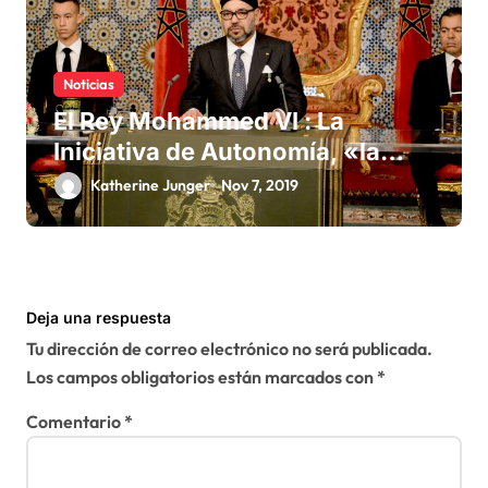
Noticias
El Rey Mohammed VI : La
Iniciativa de Autonomía, «la
única forma de llegar a una
Katherine Junger
Nov 7, 2019
solución del conflicto» del
Sáhara
Deja una respuesta
Tu dirección de correo electrónico no será publicada.
Los campos obligatorios están marcados con
*
Comentario
*