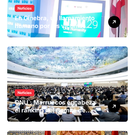
Noticias
En Ginebra, un llamamiento
humano por las víctimas
olvidadas de las minas en el
Sáhara marroquí
Noticias
ONU : Marruecos encabeza
el ranking del Comité de
derechos humanos