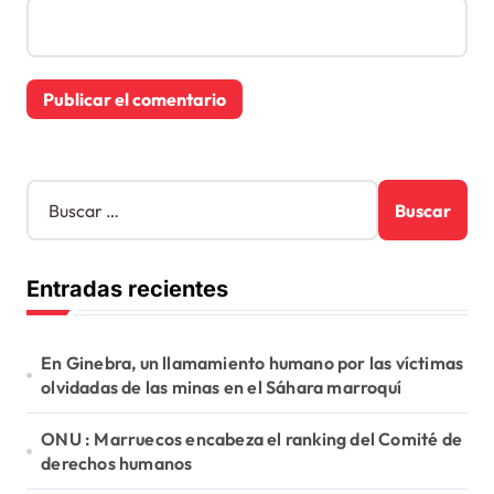
B
u
s
c
Entradas recientes
a
r
:
En Ginebra, un llamamiento humano por las víctimas
olvidadas de las minas en el Sáhara marroquí
ONU : Marruecos encabeza el ranking del Comité de
derechos humanos