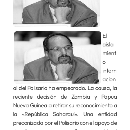
El
aisla
mient
o
intern
acion
al del Polisario ha empeorado. La causa, la
reciente decisión de Zambia y Papua
Nueva Guinea a retirar su reconocimiento a
la «República Saharaui». Una entidad
preconizada por el Polisario con el apoyo de