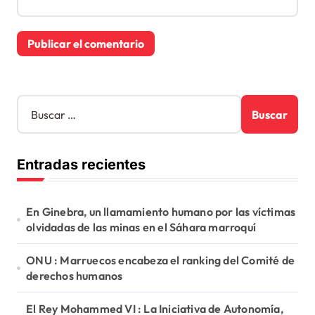
B
u
s
c
Entradas recientes
a
r
:
En Ginebra, un llamamiento humano por las víctimas
olvidadas de las minas en el Sáhara marroquí
ONU : Marruecos encabeza el ranking del Comité de
derechos humanos
El Rey Mohammed VI : La Iniciativa de Autonomía,