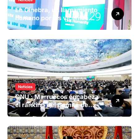
En Ginebra, un llamamiento
humano por las víctimas
olvidadas de las minas en el
Sáhara marroquí
Noticias
ONU : Marruecos encabeza
el ranking del Comité de
derechos humanos