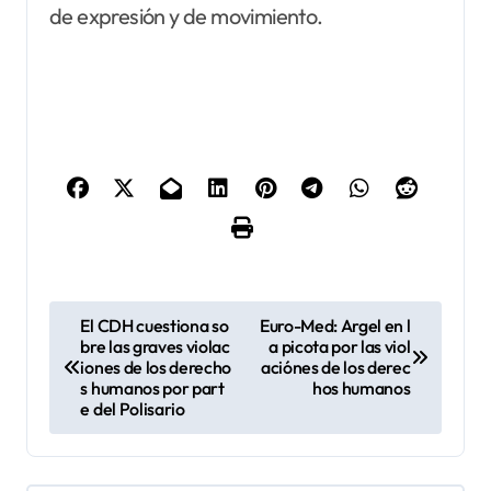
de expresión y de movimiento.
N
El CDH cuestiona so
Euro-Med: Argel en l
bre las graves violac
a picota por las viol
a
iones de los derecho
aciónes de los derec
v
s humanos por part
hos humanos
e del Polisario
e
g