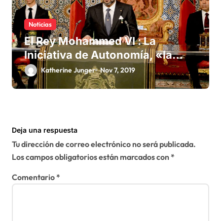
Noticias
El Rey Mohammed VI : La
Iniciativa de Autonomía, «la
única forma de llegar a una
Katherine Junger
Nov 7, 2019
solución del conflicto» del
Sáhara
Deja una respuesta
Tu dirección de correo electrónico no será publicada.
Los campos obligatorios están marcados con
*
Comentario
*