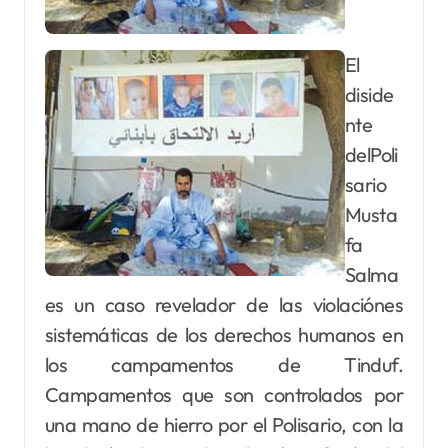
El
diside
nte
delPoli
sario
Musta
fa
Salma
es un caso revelador de las violaciónes
sistemáticas de los derechos humanos en
los campamentos de Tinduf.
Campamentos que son controlados por
una mano de hierro por el Polisario, con la