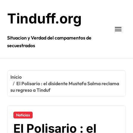
Ir
al
Tinduff.org
contenido
Situacion y Verdad del campamentos de
secuestrados
Inicio
El Polisario : el disidente Mustafa Salma reclama
su regreso a Tinduf
Noticias
El Polisario : el