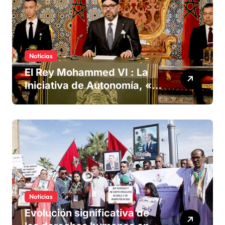
Noticias
El Rey Mohammed VI : La
Iniciativa de Autonomía, «la
única forma de llegar a una
solución del conflicto» del
Sáhara
Noticias
Evolución significativa de