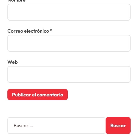
Correo electrónico
*
Web
B
u
s