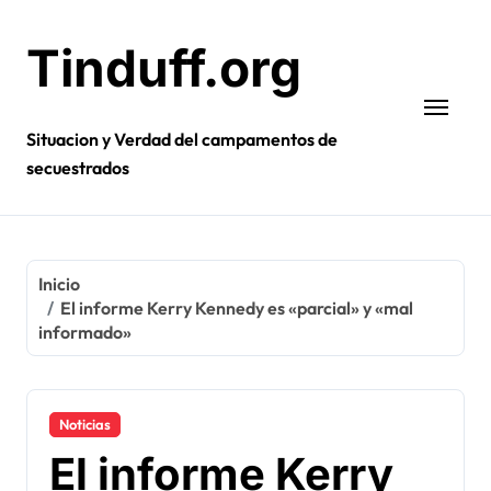
Ir
al
Tinduff.org
contenido
Situacion y Verdad del campamentos de
secuestrados
Inicio
El informe Kerry Kennedy es «parcial» y «mal
informado»
Noticias
El informe Kerry