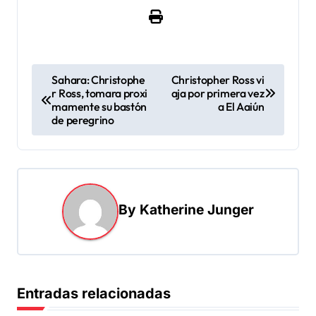
N
Sahara: Christophe
Christopher Ross vi
r Ross, tomara proxi
aja por primera vez
a
mamente su bastón
a El Aaiún
v
de peregrino
e
g
a
By
Katherine Junger
c
i
ó
n
Entradas relacionadas
d