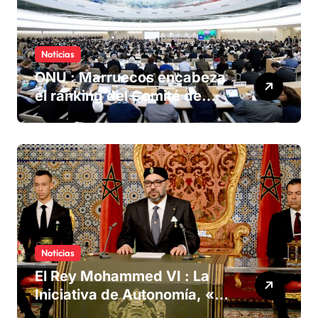
Noticias
ONU : Marruecos encabeza
el ranking del Comité de
derechos humanos
Noticias
El Rey Mohammed VI : La
Iniciativa de Autonomía, «la
única forma de llegar a una