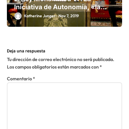
Iniciativa de Autonomía, «la
única forma de llegar a una
Katherine Junger
Nov 7, 2019
solución del conflicto» del
Sáhara
Deja una respuesta
Tu dirección de correo electrónico no será publicada.
Los campos obligatorios están marcados con
*
Comentario
*