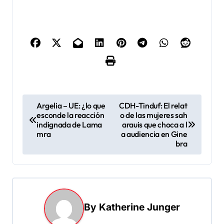
N
Argelia – UE: ¿lo que
CDH-Tinduf: El relat
esconde la reacción
o de las mujeres sah
a
indignada de Lama
arauis que choca a l
v
mra
a audiencia en Gine
bra
e
g
a
c
By
Katherine Junger
i