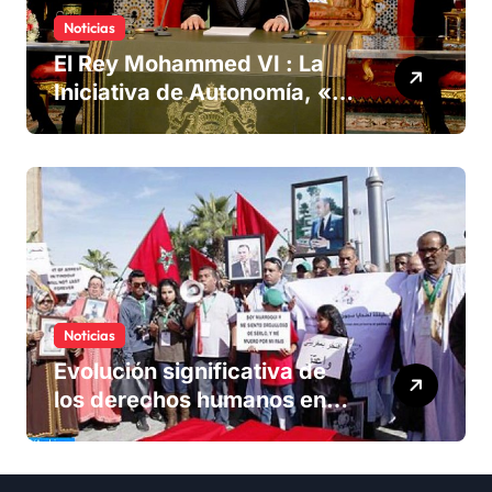
Noticias
El Rey Mohammed VI : La
Iniciativa de Autonomía, «la
única forma de llegar a una
solución del conflicto» del
Sáhara
Noticias
Evolución significativa de
los derechos humanos en
Marruecos bajo el reinado
del rey Mohammed VI