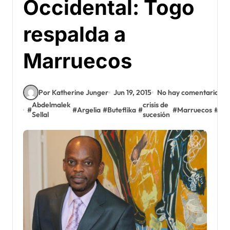
Occidental: Togo
respalda a
Marruecos
Por Katherine Junger
Jun 19, 2015
No hay comentarios
Abdelmalek
crisis de
#
#
Argelia
#
Buteflika
#
#
Marruecos
#
MI
Sellal
sucesión