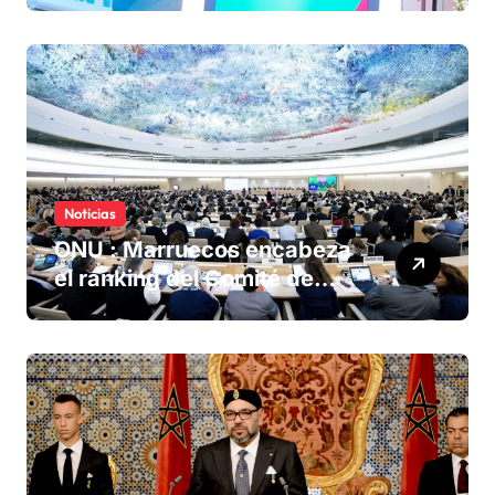
Sáhara marroquí
Noticias
ONU : Marruecos encabeza
el ranking del Comité de
derechos humanos