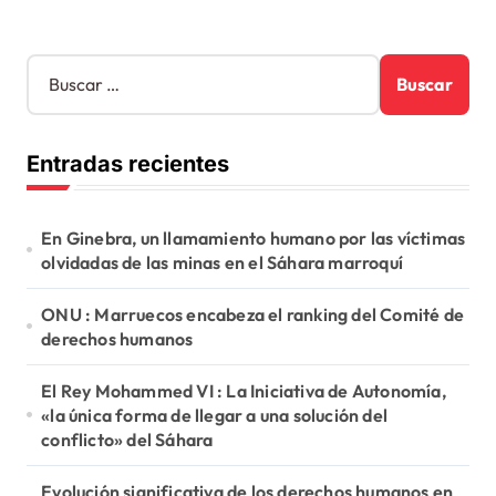
B
u
s
c
Entradas recientes
a
r
:
En Ginebra, un llamamiento humano por las víctimas
olvidadas de las minas en el Sáhara marroquí
ONU : Marruecos encabeza el ranking del Comité de
derechos humanos
El Rey Mohammed VI : La Iniciativa de Autonomía,
«la única forma de llegar a una solución del
conflicto» del Sáhara
Evolución significativa de los derechos humanos en