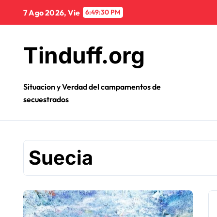
Ir
7 Ago 2026, Vie
6:49:31 PM
al
contenido
Tinduff.org
Situacion y Verdad del campamentos de
secuestrados
Suecia