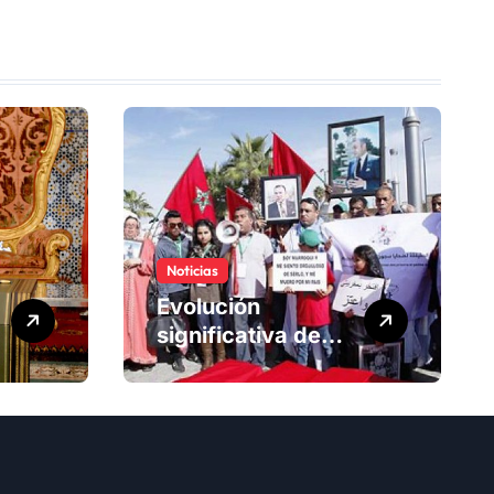
Noticias
Evolución
significativa de
los derechos
humanos en
Marruecos bajo el
reinado del rey
Mohammed VI