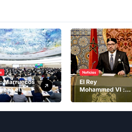
as
Noticias
: Marruecos
El Rey
beza el
Mohammed VI :
ng del
La Iniciativa de
té de
Autonomía, «la
chos
única forma de
anos
llegar a una
solución del