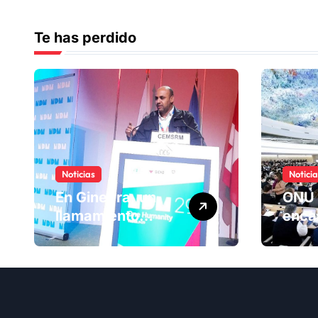
Te has perdido
Noticias
Notici
En Ginebra, un
ONU 
llamamiento
enca
humano por las
ranki
víctimas
Comi
olvidadas de las
dere
minas en el
hum
Sáhara marroquí