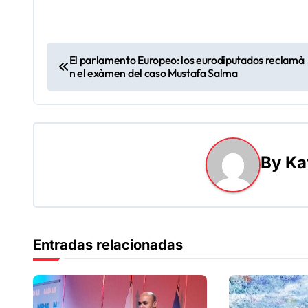
N
El parlamento Europeo: los eurodiputados reclamà
n el exàmen del caso Mustafa Salma
a
v
e
By
Ka
g
a
c
Entradas relacionadas
i
ó