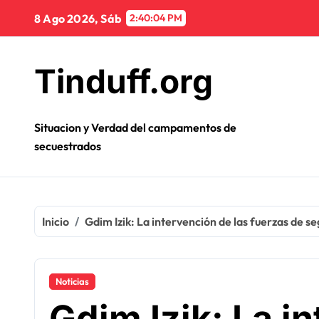
Ir
8 Ago 2026, Sáb
2:40:05 PM
al
contenido
Tinduff.org
Situacion y Verdad del campamentos de
secuestrados
Inicio
Gdim Izik: La intervención de las fuerzas de se
Noticias
Gdim Izik: La i