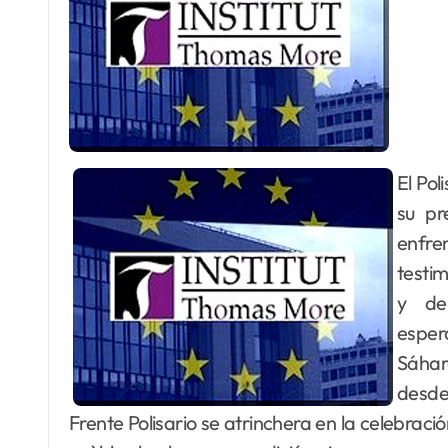
El Polisario parece estar cada vez más cuestionado en
su pr
enfre
testim
y de
esper
Sáhar
desde 
Frente Polisario se atrinchera en la celebrac