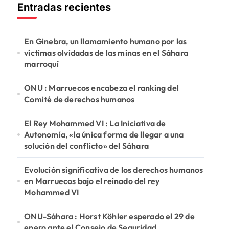
Entradas recientes
a
r
:
En Ginebra, un llamamiento humano por las
víctimas olvidadas de las minas en el Sáhara
marroquí
ONU : Marruecos encabeza el ranking del
Comité de derechos humanos
El Rey Mohammed VI : La Iniciativa de
Autonomía, «la única forma de llegar a una
solución del conflicto» del Sáhara
Evolución significativa de los derechos humanos
en Marruecos bajo el reinado del rey
Mohammed VI
ONU-Sáhara : Horst Köhler esperado el 29 de
enero ante el Consejo de Seguridad