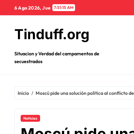
Ir
6 Ago 2026, Jue
7:51:16 AM
al
contenido
Tinduff.org
Situacion y Verdad del campamentos de
secuestrados
Inicio
Moscú pide una solución política al conflicto d
Noticias
Moscú pide una