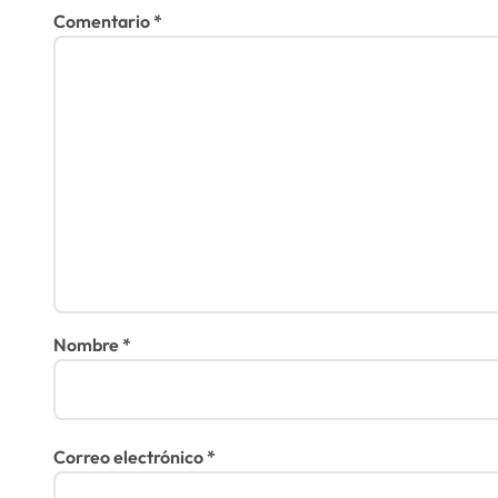
d
Comentario
*
a
s
Nombre
*
Correo electrónico
*