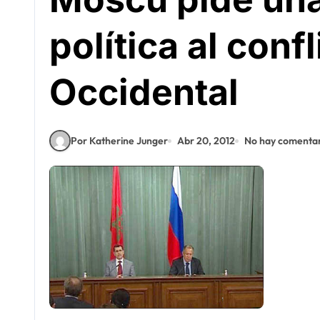
política al conf
Occidental
Por Katherine Junger
Abr 20, 2012
No hay comentar