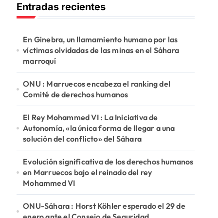
Entradas recientes
a
r
:
En Ginebra, un llamamiento humano por las
víctimas olvidadas de las minas en el Sáhara
marroquí
ONU : Marruecos encabeza el ranking del
Comité de derechos humanos
El Rey Mohammed VI : La Iniciativa de
Autonomía, «la única forma de llegar a una
solución del conflicto» del Sáhara
Evolución significativa de los derechos humanos
en Marruecos bajo el reinado del rey
Mohammed VI
ONU-Sáhara : Horst Köhler esperado el 29 de
enero ante el Consejo de Seguridad