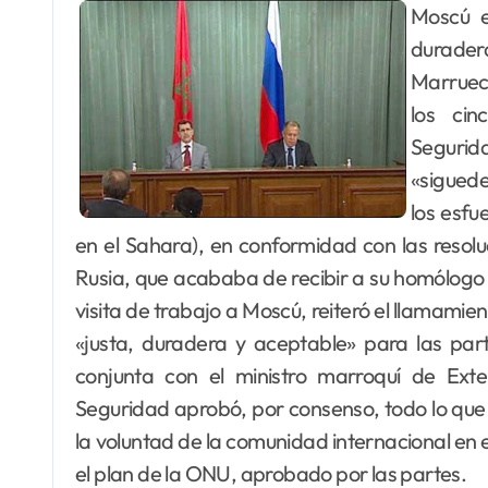
Moscú está a favor de una solución política «justa y
duradera
Marrueco
los ci
Segurid
«siguede
los esfu
en el Sahara), en conformidad con las resolu
Rusia, que acababa de recibir a su homólogo
visita de trabajo a Moscú, reiteró el llamamien
«justa, duradera y aceptable» para las par
conjunta con el ministro marroquí de Exte
Seguridad aprobó, por consenso, todo lo que se
la voluntad de la comunidad internacional en
el plan de la ONU, aprobado por las partes.