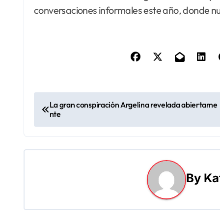
conversaciones informales este año, donde nuev
N
La gran conspiración Argelina revelada abiertame
nte
a
v
e
By
Ka
g
a