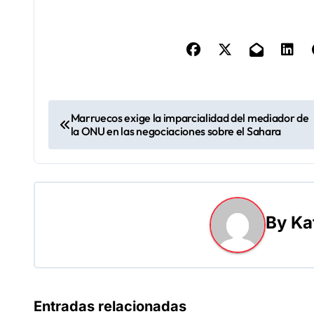
N
Marruecos exige la imparcialidad del mediador de
la ONU en las negociaciones sobre el Sahara
a
v
e
By
Ka
g
a
c
Entradas relacionadas