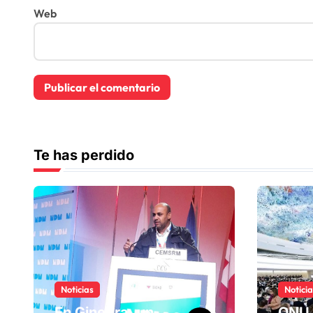
Web
Te has perdido
Noticias
Notici
En Ginebra, un
ONU 