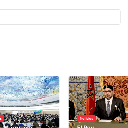
as
Noticias
: Marruecos
El Rey