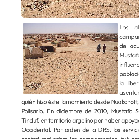
Los abusos de los derechos humanos en los
campam
de acu
Mustaf
influen
poblaci
la lib
asentam
quién hizo éste llamamiento desde Nuakchott, 
Polisario. En diciembre de 2010, Mustafa
Tinduf, en territorio argelino por haber apoy
Occidental. Por orden de la DRS, los servicio
control real sobre los campamentos, fué sep