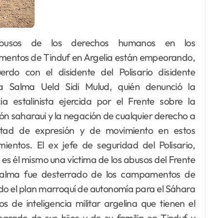
entos de Tinduf en Argelia están empeorando,
erdo con el disidente del Polisario disidente
a Salma Ueld Sidi Mulud, quién denunció la
cia estalinista ejercida por el Frente sobre la
ón saharaui y la negación de cualquier derecho a
ertad de expresión y de movimiento en estos
ientos. El ex jefe de seguridad del Polisario,
es él mismo una víctima de los abusos del Frente
 Salma fue desterrado de los campamentos de
ado el plan marroquí de autonomía para el Sáhara
s de inteligencia militar argelina que tienen el
arado de sus hijos y de su familia en Tinduf y