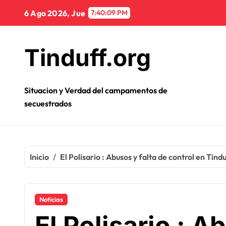
Ir
6 Ago 2026, Jue
7:40:10 PM
al
contenido
Tinduff.org
Situacion y Verdad del campamentos de
secuestrados
Inicio
El Polisario : Abusos y falta de control en Tind
Noticias
El Polisario : A