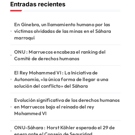
Entradas recientes
a
r
:
En Ginebra, un llamamiento humano por las
víctimas olvidadas de las minas en el Sáhara
marroquí
ONU : Marruecos encabeza el ranking del
Comité de derechos humanos
El Rey Mohammed VI : La Iniciativa de
Autonomía, «la única forma de llegar a una
solución del conflicto» del Sáhara
Evolución significativa de los derechos humanos
en Marruecos bajo el reinado del rey
Mohammed VI
ONU-Sáhara : Horst Köhler esperado el 29 de
enero ante el Consejo de Seguridad