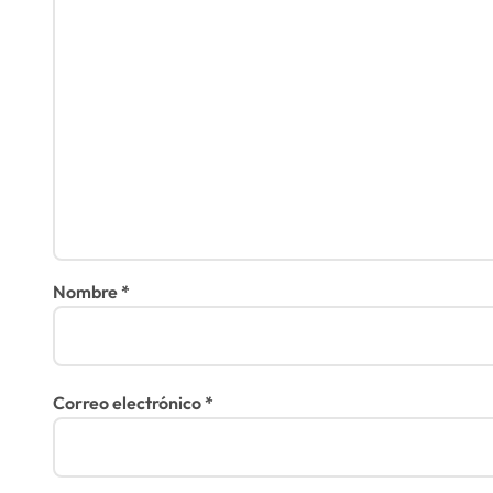
a
s
Nombre
*
Correo electrónico
*