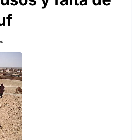
uf
os