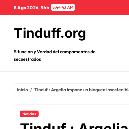
Ir
8 Ago 2026, Sáb
8:44:44 AM
al
contenido
Tinduff.org
Situacion y Verdad del campamentos de
secuestrados
Inicio
Tinduf : Argelia impone un bloqueo insosteni
Noticias
Tinduf : Argeli