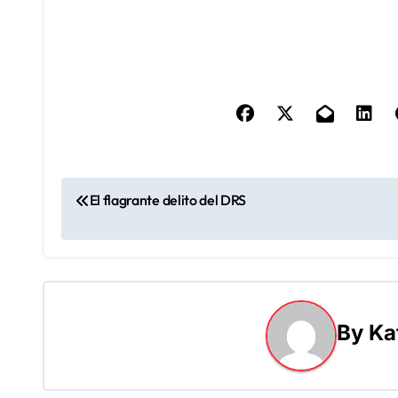
N
El flagrante delito del DRS
a
v
e
By
Ka
g
a