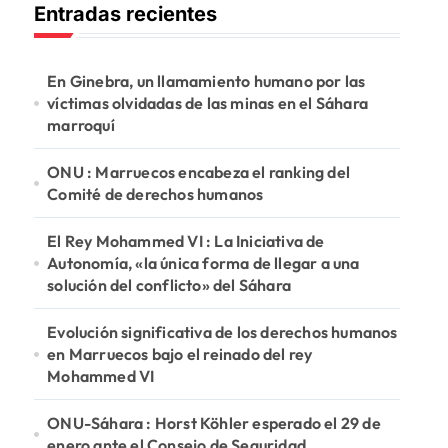
Entradas recientes
a
r
:
En Ginebra, un llamamiento humano por las
víctimas olvidadas de las minas en el Sáhara
marroquí
ONU : Marruecos encabeza el ranking del
Comité de derechos humanos
El Rey Mohammed VI : La Iniciativa de
Autonomía, «la única forma de llegar a una
solución del conflicto» del Sáhara
Evolución significativa de los derechos humanos
en Marruecos bajo el reinado del rey
Mohammed VI
ONU-Sáhara : Horst Köhler esperado el 29 de
enero ante el Consejo de Seguridad