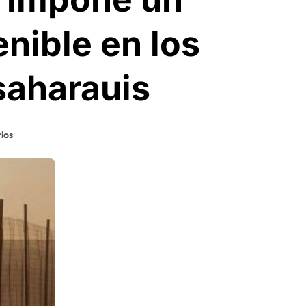
nible en los
aharauis
ios