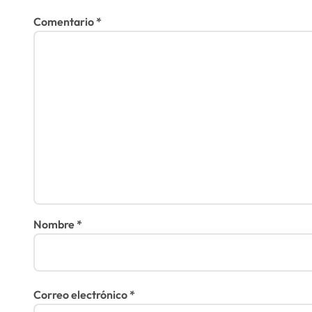
d
Comentario
*
a
s
Nombre
*
Correo electrónico
*