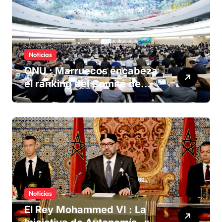
Noticias
ONU : Marruecos encabeza
el ranking del Comité de
derechos humanos
Noticias
El Rey Mohammed VI : La