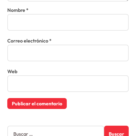
Nombre
*
Correo electrónico
*
Web
B
u