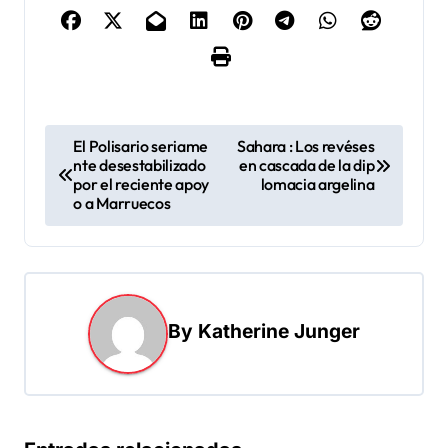
N
El Polisario seriame
Sahara : Los revéses
nte desestabilizado
en cascada de la dip
a
por el reciente apoy
lomacia argelina
v
o a Marruecos
e
g
a
By
Katherine Junger
c
i
ó
n