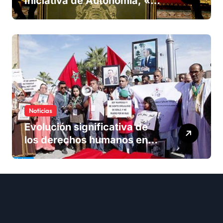
Iniciativa de Autonomía, «la
única forma de llegar a una
solución del conflicto» del
Sáhara
Noticias
Evolución significativa de
los derechos humanos en
Marruecos bajo el reinado
del rey Mohammed VI