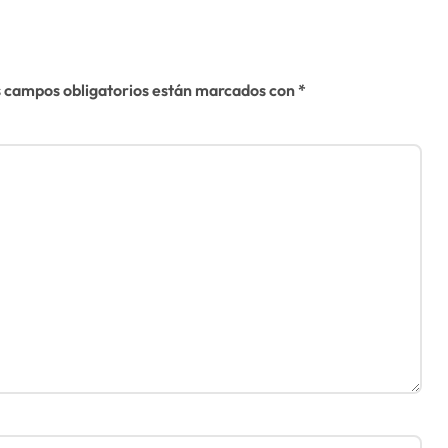
os
llegar a una
solución del
conflicto» del
 campos obligatorios están marcados con
*
Sáhara