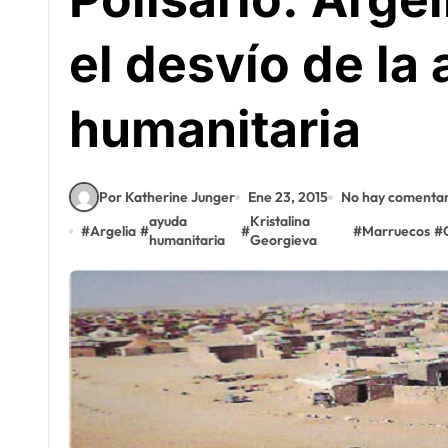
el desvío de la
humanitaria
Por Katherine Junger
Ene 23, 2015
No hay comentar
ayuda
Kristalina
#
Argelia
#
#
#
Marruecos
#
humanitaria
Georgieva