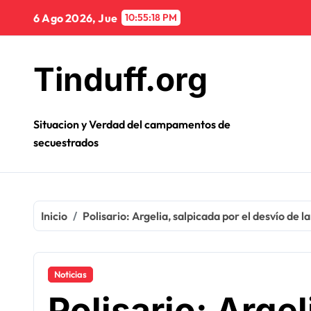
Ir
6 Ago 2026, Jue
10:55:19 PM
al
contenido
Tinduff.org
Situacion y Verdad del campamentos de
secuestrados
Inicio
Polisario: Argelia, salpicada por el desvío de 
Noticias
Polisario: Argel