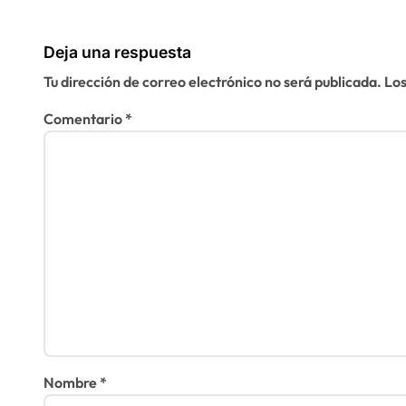
minas en el
human
r
Sáhara marroquí
Deja una respuesta
a
Tu dirección de correo electrónico no será publicada.
Los
d
Comentario
*
a
s
Nombre
*