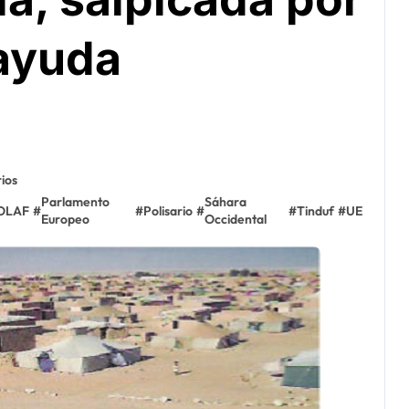
 ayuda
ios
Parlamento
Sáhara
OLAF
#
#
Polisario
#
#
Tinduf
#
UE
Europeo
Occidental