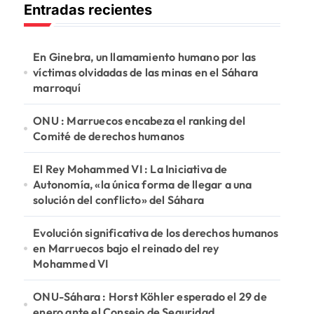
Entradas recientes
a
r
:
En Ginebra, un llamamiento humano por las
víctimas olvidadas de las minas en el Sáhara
marroquí
ONU : Marruecos encabeza el ranking del
Comité de derechos humanos
El Rey Mohammed VI : La Iniciativa de
Autonomía, «la única forma de llegar a una
solución del conflicto» del Sáhara
Evolución significativa de los derechos humanos
en Marruecos bajo el reinado del rey
Mohammed VI
ONU-Sáhara : Horst Köhler esperado el 29 de
enero ante el Consejo de Seguridad