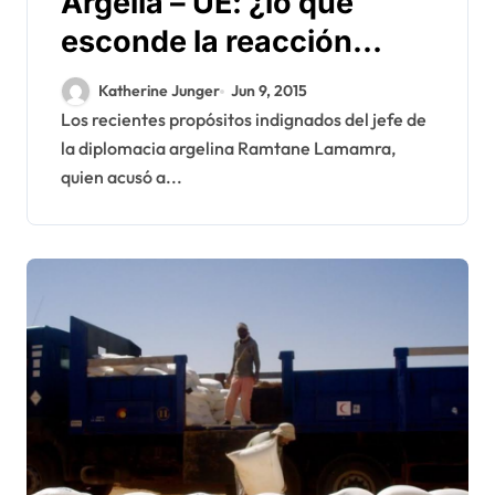
Argelia – UE: ¿lo que
esconde la reacción
indignada de Lamamra
Katherine Junger
Jun 9, 2015
Los recientes propósitos indignados del jefe de
la diplomacia argelina Ramtane Lamamra,
quien acusó a...