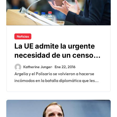
Noticias
La UE admite la urgente
necesidad de un censo
de las poblaciones en los
Katherine Junger
Ene 22, 2016
campamentos de Tinduf
Argelia y el Polisario se volvieron a hacerse
incómodos en la batalla diplomática que les...