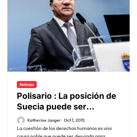
Noticias
Polisario : La posición de
Suecia puede ser
«suicida» para Europa
Katherine Junger
Oct 1, 2015
La cuestión de los derechos humanos es una
causa noble que puede ser desviada para...