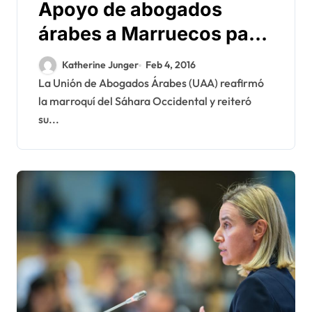
Apoyo de abogados
árabes a Marruecos para
resolver el conflicto del
Katherine Junger
Feb 4, 2016
Sáhara
La Unión de Abogados Árabes (UAA) reafirmó
la marroquí del Sáhara Occidental y reiteró
su...