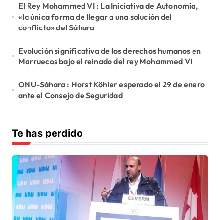
e
El Rey Mohammed VI : La Iniciativa de Autonomía,
«la única forma de llegar a una solución del
e
conflicto» del Sáhara
n
Evolución significativa de los derechos humanos en
t
Marruecos bajo el reinado del rey Mohammed VI
r
ONU-Sáhara : Horst Köhler esperado el 29 de enero
a
ante el Consejo de Seguridad
d
a
Te has perdido
s