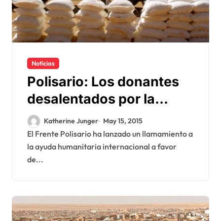
Noticias
Polisario: Los donantes
desalentados por la
apropiación indebida de
Katherine Junger
May 15, 2015
la ayuda humanitaria
El Frente Polisario ha lanzado un llamamiento a
la ayuda humanitaria internacional a favor
de...