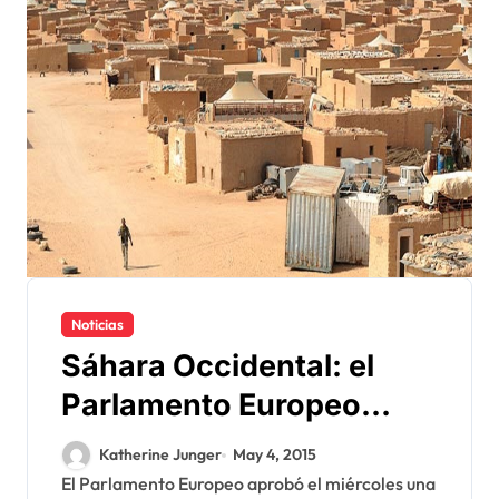
Noticias
Sáhara Occidental: el
Parlamento Europeo
exige un censo en los
Katherine Junger
May 4, 2015
campamentos de Tinduf
El Parlamento Europeo aprobó el miércoles una