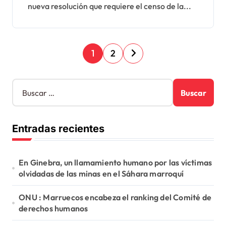
nueva resolución que requiere el censo de la...
en Argelia
P
1
2
a
g
B
u
i
s
n
c
Entradas recientes
a
a
r
c
:
En Ginebra, un llamamiento humano por las víctimas
i
olvidadas de las minas en el Sáhara marroquí
ó
ONU : Marruecos encabeza el ranking del Comité de
n
derechos humanos
d