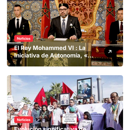
Noticias
El Rey Mohammed VI : La
Iniciativa de Autonomía, «la
única forma de llegar a una
solución del conflicto» del
Sáhara
Noticias
Evolución significativa de