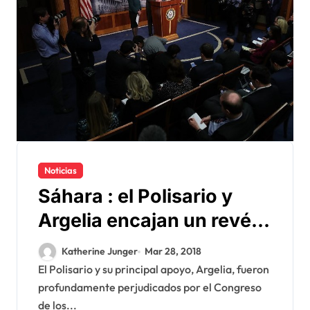
Noticias
Sáhara : el Polisario y
Argelia encajan un revés
por parte el Congreso de
Katherine Junger
Mar 28, 2018
los Estados Unidos
El Polisario y su principal apoyo, Argelia, fueron
profundamente perjudicados por el Congreso
de los...