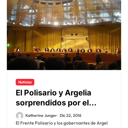
Noticias
El Polisario y Argelia
sorprendidos por el
veredicto del Tribunal de
Katherine Junger
Dic 22, 2016
Justicia sobre el Acuerdo
El Frente Polisario y los gobernantes de Argel