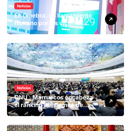
Noticias
En Ginebra, un llamamiento
humano por las víctimas
olvidadas de las minas en el
Sáhara marroquí
Noticias
ONU : Marruecos encabeza
el ranking del Comité de
derechos humanos