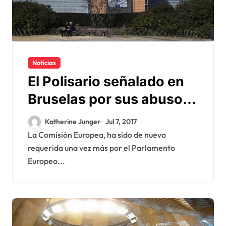
Noticias
El Polisario señalado en
Bruselas por sus abusos
y violaciones en Tinduf
Katherine Junger
Jul 7, 2017
La Comisión Europea, ha sido de nuevo
requerida una vez más por el Parlamento
Europeo...