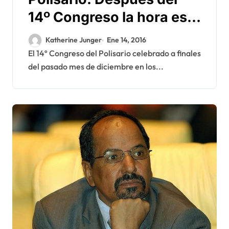
14º Congreso la hora es
para los ajustes de
Katherine Junger
Ene 14, 2016
cuentas
El 14º Congreso del Polisario celebrado a finales
del pasado mes de diciembre en los...