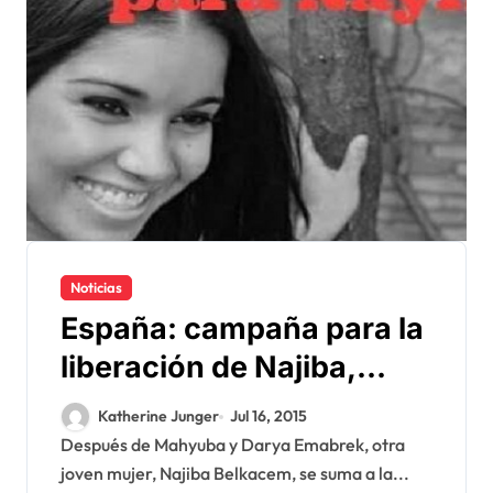
Noticias
España: campaña para la
liberación de Najiba,
cautiva del Polisario
Katherine Junger
Jul 16, 2015
Después de Mahyuba y Darya Emabrek, otra
joven mujer, Najiba Belkacem, se suma a la...