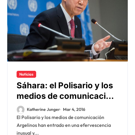
Noticias
Sáhara: el Polisario y los
medios de comunicación
Argelinos juegan a dos
Katherine Junger
Mar 4, 2016
barajas
El Polisario y los medios de comunicación
Argelinos han entrado en una efervescencia
inusual y...