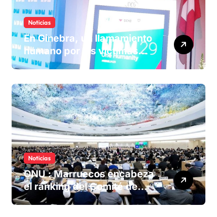
Noticias
En Ginebra, un llamamiento
humano por las víctimas
olvidadas de las minas en el
Sáhara marroquí
Noticias
ONU : Marruecos encabeza
el ranking del Comité de
derechos humanos