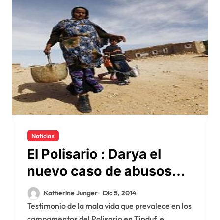
Noticias
El Polisario : Darya el
nuevo caso de abusos
contra los derechos
Katherine Junger
Dic 5, 2014
humanos
Testimonio de la mala vida que prevalece en los
campamentos del Polisario en Tinduf, el...