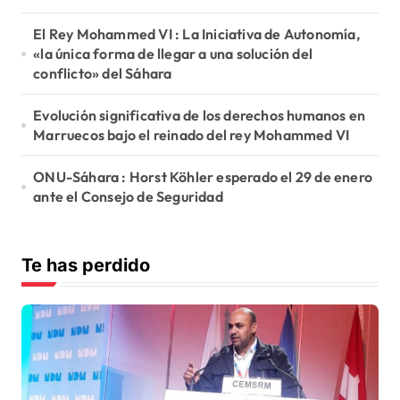
d
e
El Rey Mohammed VI : La Iniciativa de Autonomía,
«la única forma de llegar a una solución del
e
conflicto» del Sáhara
n
Evolución significativa de los derechos humanos en
t
Marruecos bajo el reinado del rey Mohammed VI
r
ONU-Sáhara : Horst Köhler esperado el 29 de enero
a
ante el Consejo de Seguridad
d
a
Te has perdido
s