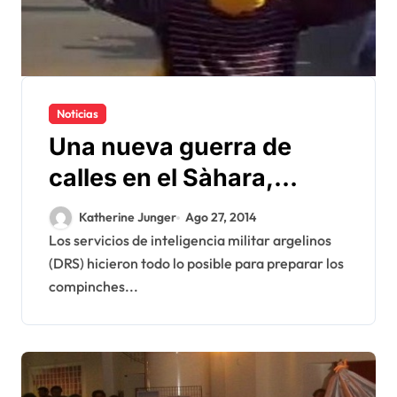
Noticias
Una nueva guerra de
calles en el Sàhara,
inventada por el DRS en
Katherine Junger
Ago 27, 2014
Bumerdes
Los servicios de inteligencia militar argelinos
(DRS) hicieron todo lo posible para preparar los
compinches...