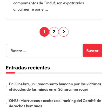
campamentos de Tinduf, son expatriados
anualmente por el...
P
1
2
a
g
B
u
i
s
n
c
Entradas recientes
a
a
r
c
:
En Ginebra, un llamamiento humano por las víctimas
i
olvidadas de las minas en el Sáhara marroquí
ó
ONU : Marruecos encabeza el ranking del Comité de
n
derechos humanos