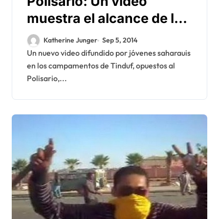
Polisario: Un video
muestra el alcance de la
represión en Tinduf
Katherine Junger
Sep 5, 2014
Un nuevo video difundido por jóvenes saharauis
en los campamentos de Tinduf, opuestos al
Polisario,...