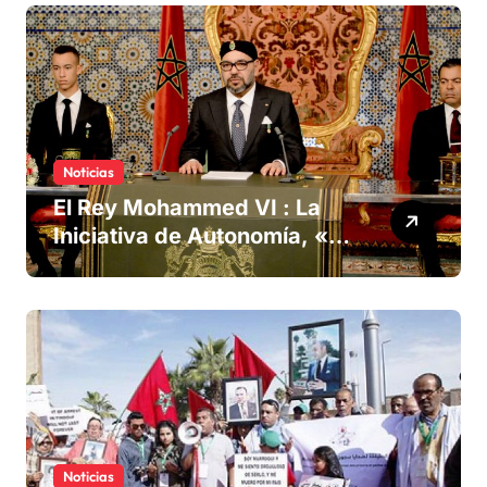
Noticias
El Rey Mohammed VI : La
Iniciativa de Autonomía, «la
única forma de llegar a una
solución del conflicto» del
Sáhara
Noticias