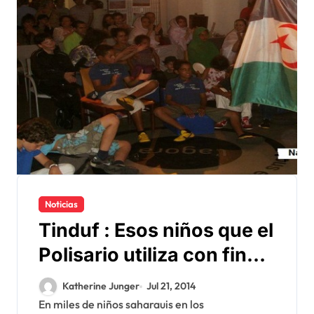
Noticias
Tinduf : Esos niños que el
Polisario utiliza con fines
de propaganda
Katherine Junger
Jul 21, 2014
En miles de niños saharauis en los