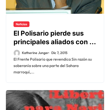
Noticias
El Polisario pierde sus
principales aliados con la
caida del precio del
Katherine Junger
Dic 7, 2015
petróleo
El Frente Polisario que revendica Sin razón su
soberanía sobre una parte del Sahara
marroquí,...