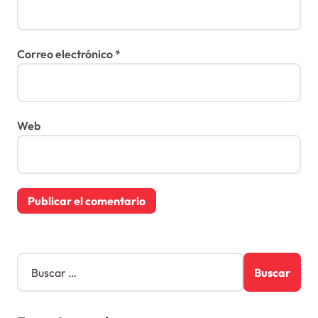
Correo electrónico
*
Web
B
u
s
c