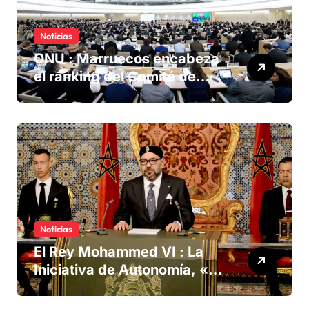
Noticias
ONU : Marruecos encabeza
el ranking del Comité de
derechos humanos
Noticias
El Rey Mohammed VI : La
Iniciativa de Autonomía, «la
única forma de llegar a una
solución del conflicto» del