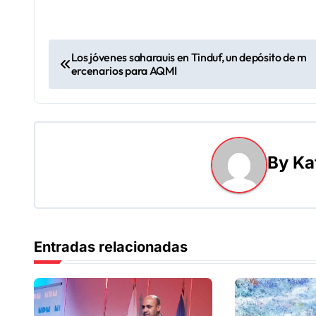
N
Los jóvenes saharauis en Tinduf, un depósito de m
ercenarios para AQMI
a
v
e
By
Ka
g
a
c
Entradas relacionadas
i
ó
n