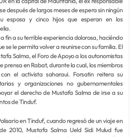
R en la capital de Mauritania, el ex responsable
arse después de largos meses de espera sin ningún
su esposa y cinco hijos que esperan en los
lia.
fin a su terrible experiencia dolorosa, haciéndo
 se le permita volver a reunirse con su familia. El
tafa Salma, el Foro de Apoyo a los autonomistas
de prensa en Rabat, durante la cual, los miembros
on el activista saharaui. Forsatin reitera su
tarias y organizaciones no gubernamentales
oyar el derecho de Mustafa Salma de irse a su
ntos de Tinduf.
Polisario en Tinduf, cuando regresó de un viaje en
de 2010, Mustafa Salma Ueld Sidi Mulud fue