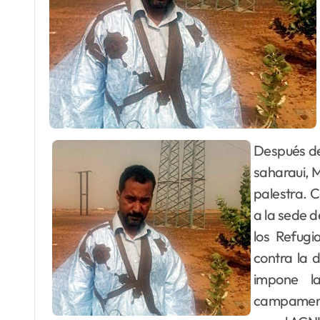
Después de seis meses de espera, en Nuakchott, el activista
saharaui, 
palestra. C
a la sede 
los Refugi
contra la d
impone l
campamento