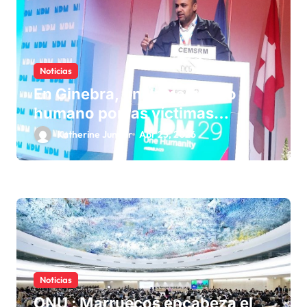
e
e
n
Noticias
t
En Ginebra, un llamamiento
r
humano por las víctimas
a
olvidadas de las minas en el
Katherine Junger
Abr 23, 2026
d
Sáhara marroquí
a
s
Noticias
ONU : Marruecos encabeza el