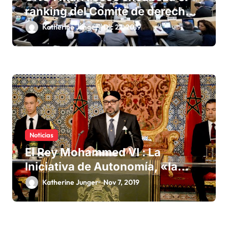
ranking del Comité de derechos
humanos
Katherine Junger
Dic 27, 2019
Noticias
El Rey Mohammed VI : La
Iniciativa de Autonomía, «la
única forma de llegar a una
Katherine Junger
Nov 7, 2019
solución del conflicto» del
Sáhara