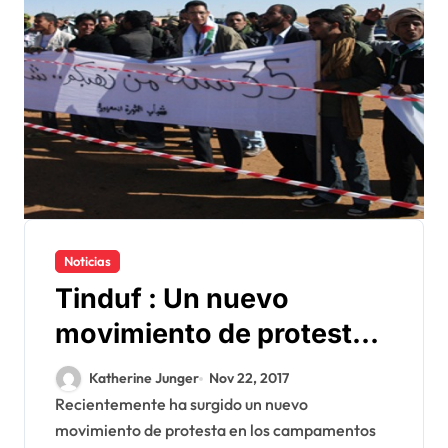
Noticias
Tinduf : Un nuevo
movimiento de protesta
pone al Polisario en la
Katherine Junger
Nov 22, 2017
picota
Recientemente ha surgido un nuevo
movimiento de protesta en los campamentos