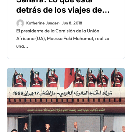
detrás de los viajes de
Moussa Faki a Rabat y
Katherine Junger
Jun 8, 2018
Brahim Ghali a la África
El presidente de la Comisión de la Unión
Africana (UA), Moussa Faki Mahamat, realiza
austral
una...