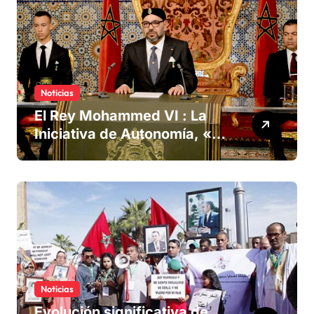
Noticias
El Rey Mohammed VI : La
Iniciativa de Autonomía, «la
única forma de llegar a una
solución del conflicto» del
Sáhara
Noticias
Evolución significativa de