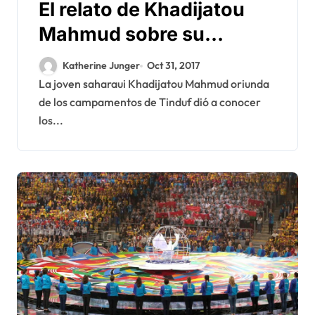
El relato de Khadijatou
Mahmud sobre su
violación por el jefe del
Katherine Junger
Oct 31, 2017
Polisario Brahim Ghali
La joven saharaui Khadijatou Mahmud oriunda
de los campamentos de Tinduf dió a conocer
los...