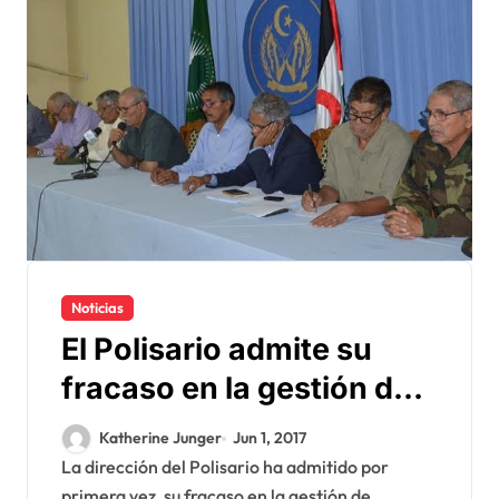
Noticias
El Polisario admite su
fracaso en la gestión de
la cuestión del Sahara
Katherine Junger
Jun 1, 2017
La dirección del Polisario ha admitido por
primera vez, su fracaso en la gestión de...