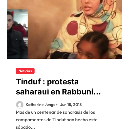
Noticias
Tinduf : protesta
saharaui en Rabbuni
contra la muerte
Katherine Junger
Jun 18, 2018
sospechosa de un
Más de un centenar de saharauis de los
campamentos de Tinduf han hecho este
oponente al Polisario
sábado...