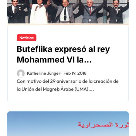
Noticias
Buteflika expresó al rey
Mohammed VI la
adhesión de Argelia a la
Katherine Junger
Feb 19, 2018
UMA
Con motivo del 29 aniversario de la creación de
la Unión del Magreb Árabe (UMA),...