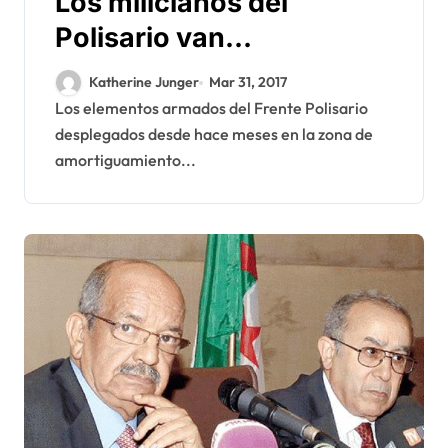
Los milicianos del
Polisario van
próximamente a salir de
Katherine Junger
Mar 31, 2017
Guerguerat
Los elementos armados del Frente Polisario
desplegados desde hace meses en la zona de
amortiguamiento...