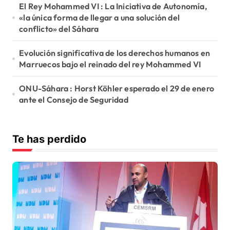
e
El Rey Mohammed VI : La Iniciativa de Autonomía,
«la única forma de llegar a una solución del
e
conflicto» del Sáhara
n
Evolución significativa de los derechos humanos en
t
Marruecos bajo el reinado del rey Mohammed VI
r
ONU-Sáhara : Horst Köhler esperado el 29 de enero
a
ante el Consejo de Seguridad
d
a
Te has perdido
s