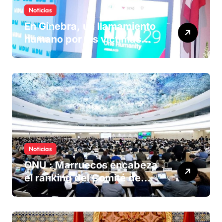
Noticias
En Ginebra, un llamamiento
humano por las víctimas
olvidadas de las minas en el
Sáhara marroquí
Noticias
ONU : Marruecos encabeza
el ranking del Comité de
derechos humanos