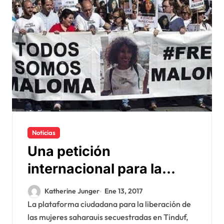
Noticias
Una petición
internacional para la
liberación de los
Katherine Junger
Ene 13, 2017
saharauis secuestrados
La plataforma ciudadana para la liberación de
las mujeres saharauis secuestradas en Tinduf,
por el Polisario