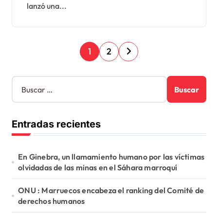
lanzó una...
P
1
2
a
g
B
u
i
s
n
c
Entradas recientes
a
a
r
c
:
En Ginebra, un llamamiento humano por las víctimas
i
olvidadas de las minas en el Sáhara marroquí
ó
ONU : Marruecos encabeza el ranking del Comité de
n
derechos humanos
d