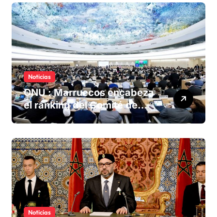
Noticias
ONU : Marruecos encabeza
el ranking del Comité de
derechos humanos
Noticias