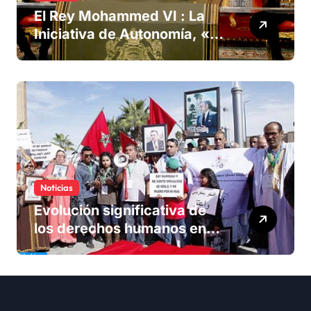
El Rey Mohammed VI : La
Iniciativa de Autonomía, «la
única forma de llegar a una
solución del conflicto» del
Sáhara
Noticias
Evolución significativa de
los derechos humanos en
Marruecos bajo el reinado
del rey Mohammed VI