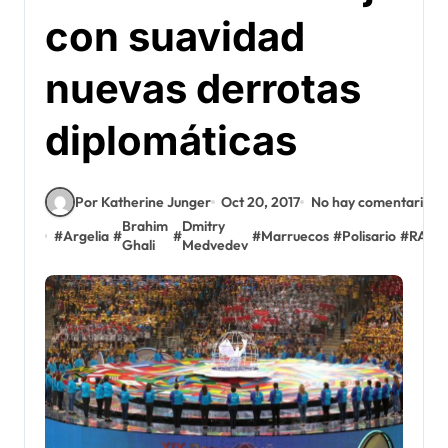
con suavidad
nuevas derrotas
diplomáticas
Por Katherine Junger
Oct 20, 2017
No hay comentarios
Brahim
Dmitry
#
Argelia
#
#
#
Marruecos
#
Polisario
#
RASD
Ghali
Medvedev