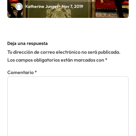
única forma de llegar a una
Katherine Junger
Nov 7, 2019
solución del conflicto» del
Sáhara
Deja una respuesta
Tu dirección de correo electrónico no será publicada.
Los campos obligatorios están marcados con
*
Comentario
*