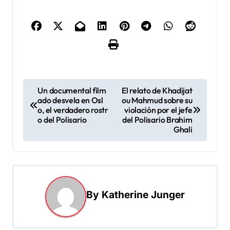
N
Un documental film
El relato de Khadijat
ado desvela en Osl
ou Mahmud sobre su
a
o, el verdadero rostr
violación por el jefe
v
o del Polisario
del Polisario Brahim
Ghali
e
g
a
c
By
Katherine Junger
i
ó