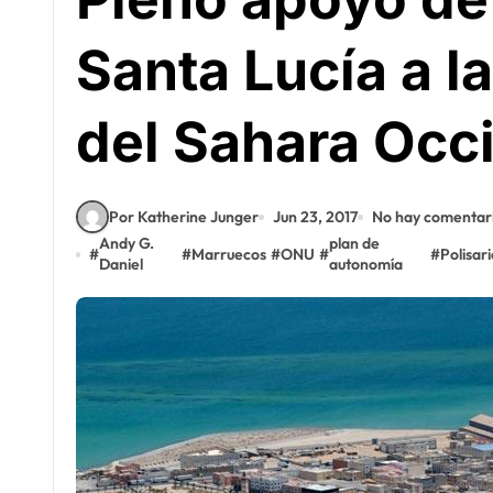
Santa Lucía a l
del Sahara Occ
Por Katherine Junger
Jun 23, 2017
No hay comentar
Andy G.
plan de
#
#
Marruecos
#
ONU
#
#
Polisari
Daniel
autonomía