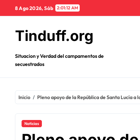
Ir
8 Ago 2026, Sáb
2:01:14 AM
al
contenido
Tinduff.org
Situacion y Verdad del campamentos de
secuestrados
Inicio
Pleno apoyo de la República de Santa Lucía a 
Noticias
Pleno apoyo de