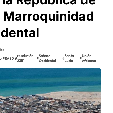
a Marroquinidad
idental
ios
resolución
Sáhara
Santa
Unión
o
#
RASD
#
#
#
#
2351
Occidental
Lucía
Africana