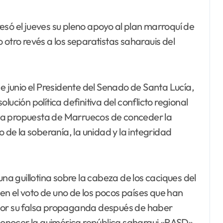
esó el jueves su pleno apoyo al plan marroquí de
 otro revés a los separatistas saharauis del
de junio el Presidente del Senado de Santa Lucía,
ución política definitiva del conflicto regional
la propuesta de Marruecos de conceder la
o de la soberanía, la unidad y la integridad
 guillotina sobre la cabeza de los caciques del
rden el voto de uno de los pocos países que han
 por su falsa propaganda después de haber
econocer la quimérica república saharaui «RASD»,