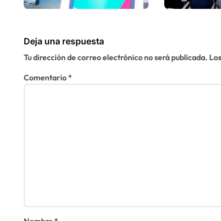
olvidadas de las
derech
t
minas en el
human
r
Sáhara marroquí
Deja una respuesta
a
Tu dirección de correo electrónico no será publicada.
Los
d
Comentario
*
a
s