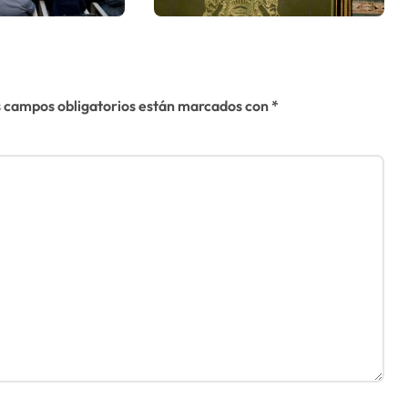
os
única forma de
os
llegar a una
solución del
conflicto» del
 campos obligatorios están marcados con
*
Sáhara