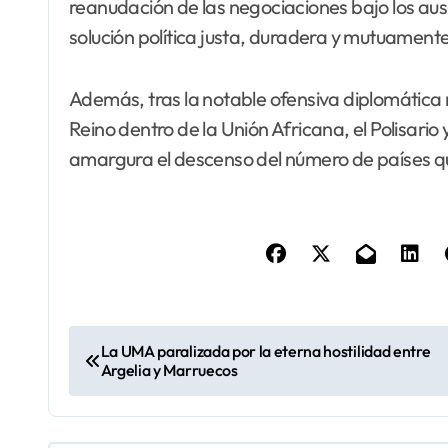
reanudación de las negociaciones bajo los ausp
solución política justa, duradera y mutuament
Además, tras la notable ofensiva diplomática m
Reino dentro de la Unión Africana, el Polisari
amargura el descenso del número de países qu
N
La UMA paralizada por la eterna hostilidad entre
Argelia y Marruecos
a
v