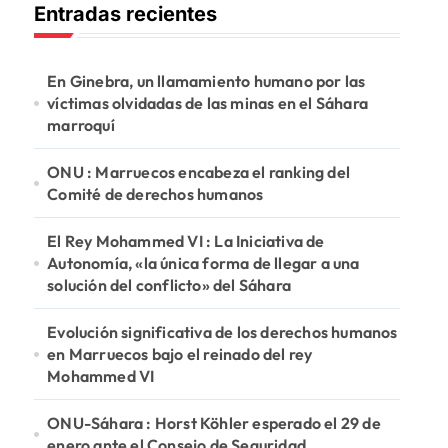
Entradas recientes
a
r
:
En Ginebra, un llamamiento humano por las
víctimas olvidadas de las minas en el Sáhara
marroquí
ONU : Marruecos encabeza el ranking del
Comité de derechos humanos
El Rey Mohammed VI : La Iniciativa de
Autonomía, «la única forma de llegar a una
solución del conflicto» del Sáhara
Evolución significativa de los derechos humanos
en Marruecos bajo el reinado del rey
Mohammed VI
ONU-Sáhara : Horst Köhler esperado el 29 de
enero ante el Consejo de Seguridad