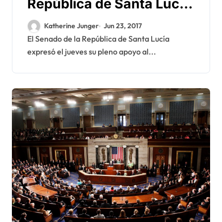
República de Santa Lucía
a la Marroquinidad del
Katherine Junger
Jun 23, 2017
Sahara Occidental
El Senado de la República de Santa Lucía
expresó el jueves su pleno apoyo al...