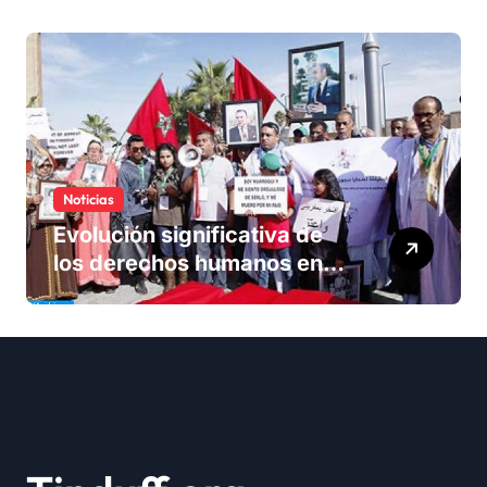
solución del conflicto» del
Sáhara
Noticias
Evolución significativa de
los derechos humanos en
Marruecos bajo el reinado
del rey Mohammed VI