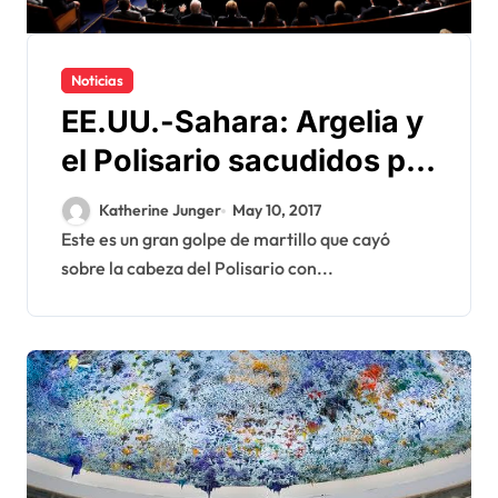
Noticias
EE.UU.-Sahara: Argelia y
el Polisario sacudidos por
la decisión del Congreso
Katherine Junger
May 10, 2017
Este es un gran golpe de martillo que cayó
sobre la cabeza del Polisario con...