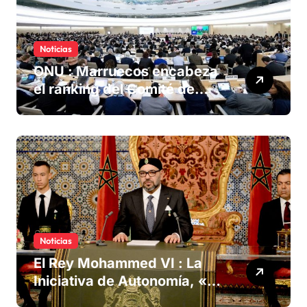
Noticias
ONU : Marruecos encabeza
el ranking del Comité de
derechos humanos
Noticias
El Rey Mohammed VI : La
Iniciativa de Autonomía, «la
única forma de llegar a una