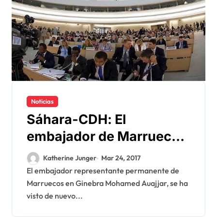
Noticias
Sáhara-CDH: El
embajador de Marruecos
en Ginebra pone en su
Katherine Junger
Mar 24, 2017
sitio a su homólogo
El embajador representante permanente de
Marruecos en Ginebra Mohamed Auajjar, se ha
argelino
visto de nuevo...