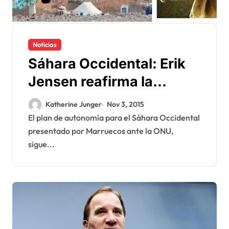
Noticias
Sáhara Occidental: Erik
Jensen reafirma la
viabilidad del plan de
Katherine Junger
Nov 3, 2015
autonomía marroquí
El plan de autonomía para el Sáhara Occidental
presentado por Marruecos ante la ONU,
sigue...