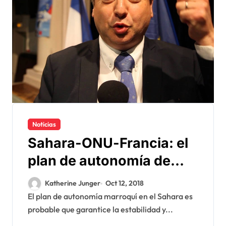
Noticias
Sahara-ONU-Francia: el
plan de autonomía de
Marruecos garantizará la
Katherine Junger
Oct 12, 2018
estabilidad y la seguridad
El plan de autonomía marroquí en el Sahara es
probable que garantice la estabilidad y...
en la región