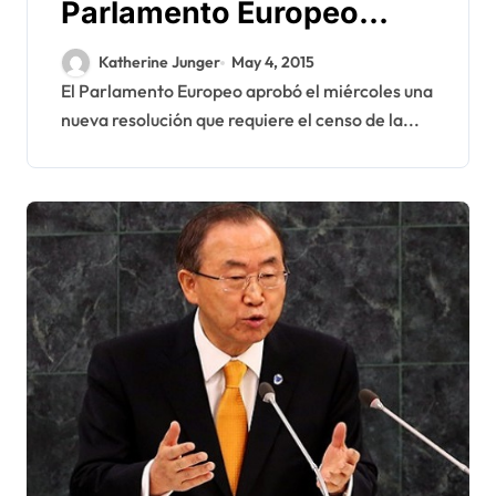
Parlamento Europeo
exige un censo en los
Katherine Junger
May 4, 2015
campamentos de Tinduf
El Parlamento Europeo aprobó el miércoles una
nueva resolución que requiere el censo de la...
en Argelia