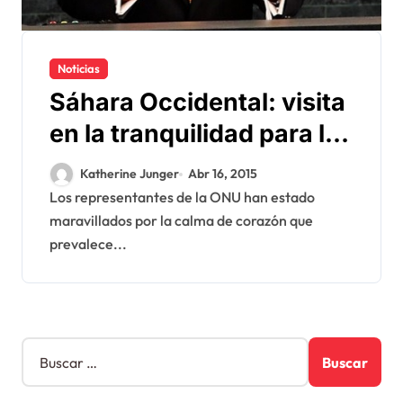
Noticias
Sáhara Occidental: visita
en la tranquilidad para los
representantes de la ONU
Katherine Junger
Abr 16, 2015
Los representantes de la ONU han estado
maravillados por la calma de corazón que
prevalece...
B
u
s