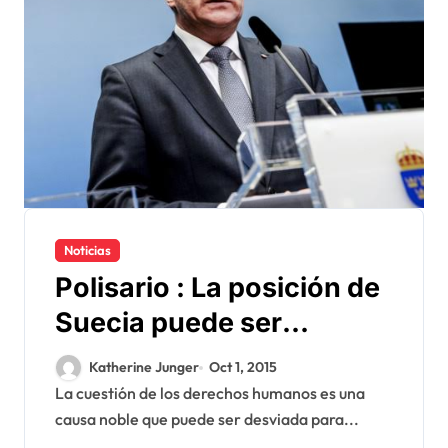
Noticias
Polisario : La posición de
Suecia puede ser
«suicida» para Europa
Katherine Junger
Oct 1, 2015
La cuestión de los derechos humanos es una
causa noble que puede ser desviada para...