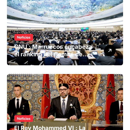
Noticias
ONU : Marruecos encabeza
el ranking del Comité de
derechos humanos
Noticias
El Rey Mohammed VI : La