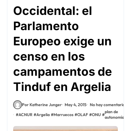
Occidental: el
Parlamento
Europeo exige un
censo en los
campamentos de
Tinduf en Argelia
Por Katherine Junger
May 4, 2015
No hay comentarios
plan de
#
ACNUR
#
Argelia
#
Marruecos
#
OLAF
#
ONU
#
#
P
autonomía