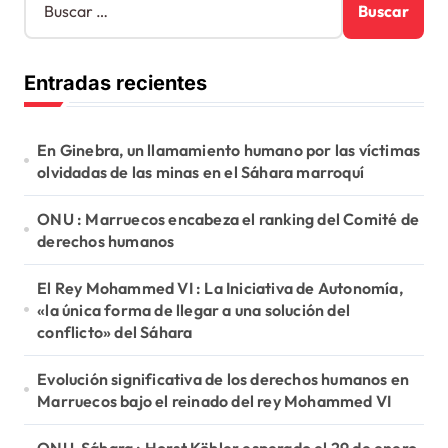
u
s
c
Entradas recientes
a
r
:
En Ginebra, un llamamiento humano por las víctimas
olvidadas de las minas en el Sáhara marroquí
ONU : Marruecos encabeza el ranking del Comité de
derechos humanos
El Rey Mohammed VI : La Iniciativa de Autonomía,
«la única forma de llegar a una solución del
conflicto» del Sáhara
Evolución significativa de los derechos humanos en
Marruecos bajo el reinado del rey Mohammed VI
ONU-Sáhara : Horst Köhler esperado el 29 de enero