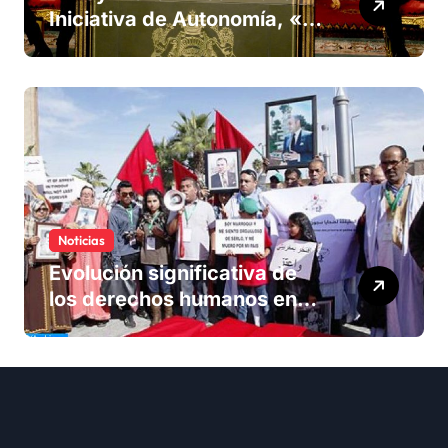
Iniciativa de Autonomía, «la
única forma de llegar a una
solución del conflicto» del
Sáhara
Noticias
Evolución significativa de
los derechos humanos en
Marruecos bajo el reinado
del rey Mohammed VI