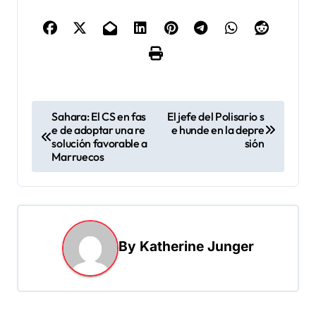
N
Sahara: El CS en fas
El jefe del Polisario s
e de adoptar una re
e hunde en la depre
a
solución favorable a
sión
v
Marruecos
e
g
a
By
Katherine Junger
c
i
ó